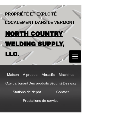
PROPRIÉTÉ ET EXPLOITÉ
LOCALEMENT DANS LE VERMONT
LOCALLY OWNED & OPERATED IN
NORTH COUNTRY
VERMONT
NORTH COUNTRY
WELDING SUPPLY,
WELDING SUPPLY,
LLC.
LLC
Maison
À propos
Abrasifs
Machines
Oxy carburant
Des produits
Sécurité
Des gaz
Stations de dépôt
Contact
Prestations de service