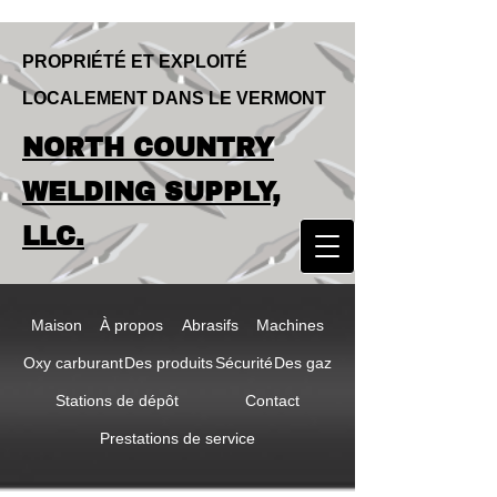
PROPRIÉTÉ ET EXPLOITÉ
LOCALEMENT DANS LE VERMONT
LOCALLY OWNED & OPERATED IN
NORTH COUNTRY
VERMONT
NORTH COUNTRY
WELDING SUPPLY,
WELDING SUPPLY,
LLC.
LLC
Maison
À propos
Abrasifs
Machines
Oxy carburant
Des produits
Sécurité
Des gaz
Stations de dépôt
Contact
Prestations de service