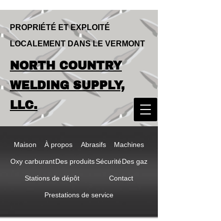
PROPRIÉTÉ ET EXPLOITÉ
LOCALEMENT DANS LE VERMONT
LOCALLY OWNED & OPERATED IN
NORTH COUNTRY
VERMONT
NORTH COUNTRY
WELDING SUPPLY,
WELDING SUPPLY,
LLC.
LLC
Maison
À propos
Abrasifs
Machines
Oxy carburant
Des produits
Sécurité
Des gaz
Stations de dépôt
Contact
Prestations de service