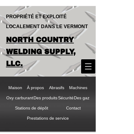
PROPRIÉTÉ ET EXPLOITÉ
LOCALEMENT DANS LE VERMONT
LOCALLY OWNED & OPERATED IN
NORTH COUNTRY
VERMONT
NORTH COUNTRY
WELDING SUPPLY,
WELDING SUPPLY,
LLC.
LLC
Maison
À propos
Abrasifs
Machines
Oxy carburant
Des produits
Sécurité
Des gaz
Stations de dépôt
Contact
Prestations de service