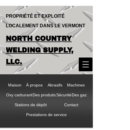
PROPRIÉTÉ ET EXPLOITÉ
LOCALEMENT DANS LE VERMONT
LOCALLY OWNED & OPERATED IN
NORTH COUNTRY
VERMONT
NORTH COUNTRY
WELDING SUPPLY,
WELDING SUPPLY,
LLC.
LLC
Maison
À propos
Abrasifs
Machines
Oxy carburant
Des produits
Sécurité
Des gaz
Stations de dépôt
Contact
Prestations de service