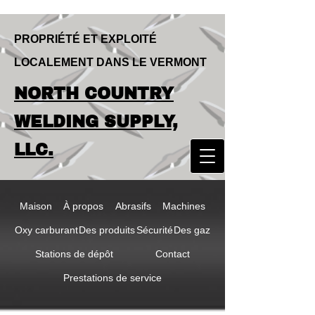
PROPRIÉTÉ ET EXPLOITÉ
LOCALEMENT DANS LE VERMONT
LOCALLY OWNED & OPERATED IN
NORTH COUNTRY
VERMONT
NORTH COUNTRY
WELDING SUPPLY,
WELDING SUPPLY,
LLC.
LLC
Maison
À propos
Abrasifs
Machines
Oxy carburant
Des produits
Sécurité
Des gaz
Stations de dépôt
Contact
Prestations de service