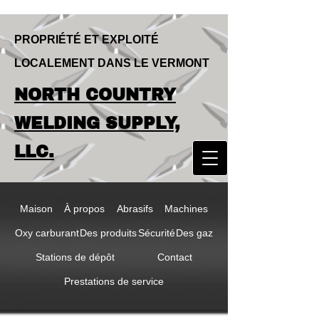
PROPRIÉTÉ ET EXPLOITÉ
LOCALEMENT DANS LE VERMONT
LOCALLY OWNED & OPERATED IN
NORTH COUNTRY
VERMONT
NORTH COUNTRY
WELDING SUPPLY,
WELDING SUPPLY,
LLC.
LLC
Maison
À propos
Abrasifs
Machines
Oxy carburant
Des produits
Sécurité
Des gaz
Stations de dépôt
Contact
Prestations de service