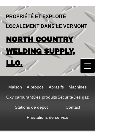
PROPRIÉTÉ ET EXPLOITÉ
LOCALEMENT DANS LE VERMONT
LOCALLY OWNED & OPERATED IN
NORTH COUNTRY
VERMONT
NORTH COUNTRY
WELDING SUPPLY,
WELDING SUPPLY,
LLC.
LLC
Maison
À propos
Abrasifs
Machines
Oxy carburant
Des produits
Sécurité
Des gaz
Stations de dépôt
Contact
Prestations de service