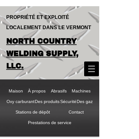
PROPRIÉTÉ ET EXPLOITÉ
LOCALEMENT DANS LE VERMONT
LOCALLY OWNED & OPERATED IN
NORTH COUNTRY
VERMONT
NORTH COUNTRY
WELDING SUPPLY,
WELDING SUPPLY,
LLC.
LLC
Maison
À propos
Abrasifs
Machines
Oxy carburant
Des produits
Sécurité
Des gaz
Stations de dépôt
Contact
Prestations de service