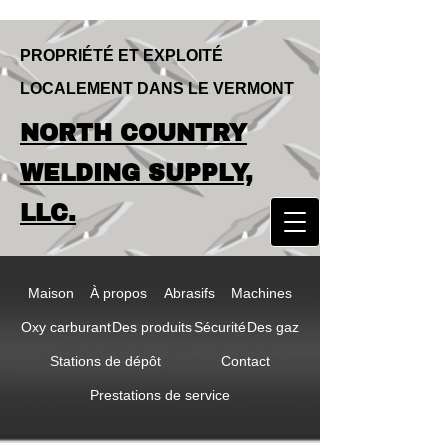
PROPRIÉTÉ ET EXPLOITÉ
LOCALEMENT DANS LE VERMONT
LOCALLY OWNED & OPERATED IN
NORTH COUNTRY
VERMONT
NORTH COUNTRY
WELDING SUPPLY,
WELDING SUPPLY,
LLC.
LLC
Maison
À propos
Abrasifs
Machines
Oxy carburant
Des produits
Sécurité
Des gaz
Stations de dépôt
Contact
Prestations de service