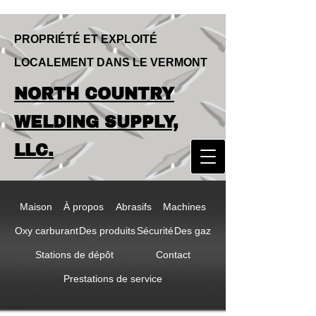
PROPRIÉTÉ ET EXPLOITÉ
LOCALEMENT DANS LE VERMONT
LOCALLY OWNED & OPERATED IN
NORTH COUNTRY
VERMONT
NORTH COUNTRY
WELDING SUPPLY,
WELDING SUPPLY,
LLC.
LLC
Maison
À propos
Abrasifs
Machines
Oxy carburant
Des produits
Sécurité
Des gaz
Stations de dépôt
Contact
Prestations de service