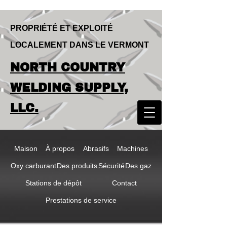
PROPRIÉTÉ ET EXPLOITÉ
LOCALEMENT DANS LE VERMONT
LOCALLY OWNED & OPERATED IN
NORTH COUNTRY
VERMONT
NORTH COUNTRY
WELDING SUPPLY,
WELDING SUPPLY,
LLC.
LLC
Maison
À propos
Abrasifs
Machines
Oxy carburant
Des produits
Sécurité
Des gaz
Stations de dépôt
Contact
Prestations de service