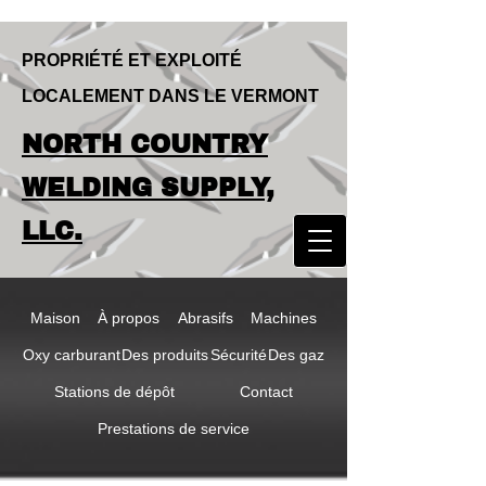
PROPRIÉTÉ ET EXPLOITÉ
LOCALEMENT DANS LE VERMONT
LOCALLY OWNED & OPERATED IN
NORTH COUNTRY
VERMONT
NORTH COUNTRY
WELDING SUPPLY,
WELDING SUPPLY,
LLC.
LLC
Maison
À propos
Abrasifs
Machines
Oxy carburant
Des produits
Sécurité
Des gaz
Stations de dépôt
Contact
Prestations de service