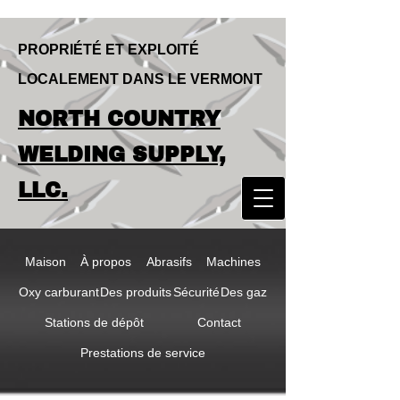
PROPRIÉTÉ ET EXPLOITÉ
LOCALEMENT DANS LE VERMONT
LOCALLY OWNED & OPERATED IN
NORTH COUNTRY
VERMONT
NORTH COUNTRY
WELDING SUPPLY,
WELDING SUPPLY,
LLC.
LLC
Maison
À propos
Abrasifs
Machines
Oxy carburant
Des produits
Sécurité
Des gaz
Stations de dépôt
Contact
Prestations de service