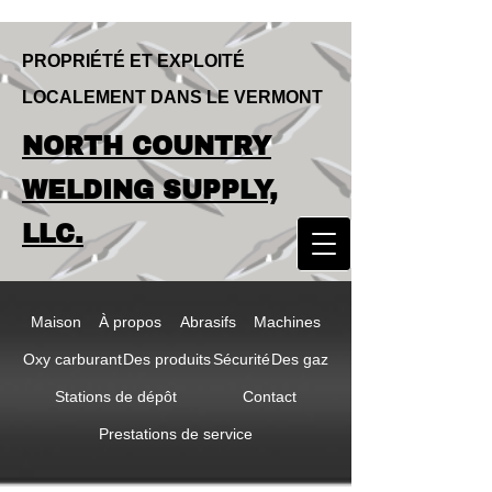
PROPRIÉTÉ ET EXPLOITÉ
LOCALEMENT DANS LE VERMONT
LOCALLY OWNED & OPERATED IN
NORTH COUNTRY
VERMONT
NORTH COUNTRY
WELDING SUPPLY,
WELDING SUPPLY,
LLC.
LLC
Maison
À propos
Abrasifs
Machines
Oxy carburant
Des produits
Sécurité
Des gaz
Stations de dépôt
Contact
Prestations de service