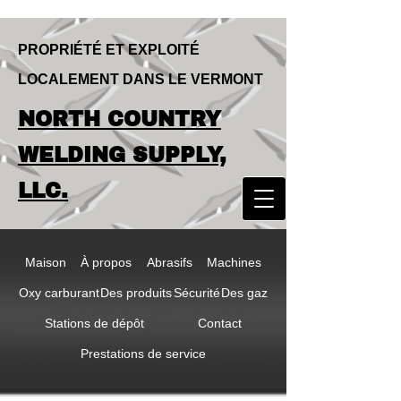
PROPRIÉTÉ ET EXPLOITÉ
LOCALEMENT DANS LE VERMONT
LOCALLY OWNED & OPERATED IN
NORTH COUNTRY
VERMONT
NORTH COUNTRY
WELDING SUPPLY,
WELDING SUPPLY,
LLC.
LLC
Maison
À propos
Abrasifs
Machines
Oxy carburant
Des produits
Sécurité
Des gaz
Stations de dépôt
Contact
Prestations de service