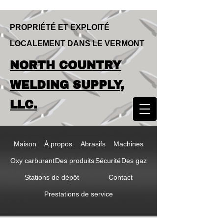
PROPRIÉTÉ ET EXPLOITÉ
LOCALEMENT DANS LE VERMONT
LOCALLY OWNED & OPERATED IN
NORTH COUNTRY
VERMONT
NORTH COUNTRY
WELDING SUPPLY,
WELDING SUPPLY,
LLC.
LLC
Maison
À propos
Abrasifs
Machines
Oxy carburant
Des produits
Sécurité
Des gaz
Stations de dépôt
Contact
Prestations de service