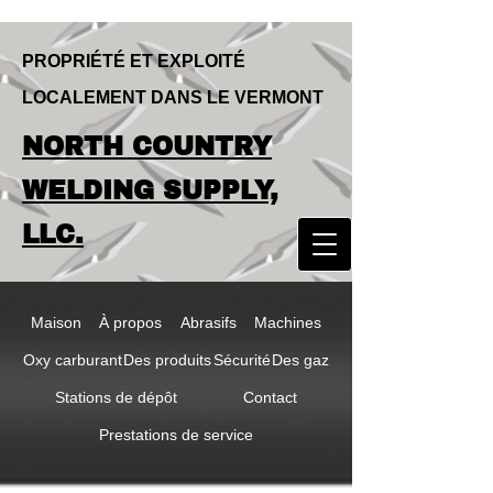
PROPRIÉTÉ ET EXPLOITÉ
LOCALEMENT DANS LE VERMONT
LOCALLY OWNED & OPERATED IN
NORTH COUNTRY
VERMONT
NORTH COUNTRY
WELDING SUPPLY,
WELDING SUPPLY,
LLC.
LLC
Maison
À propos
Abrasifs
Machines
Oxy carburant
Des produits
Sécurité
Des gaz
Stations de dépôt
Contact
Prestations de service