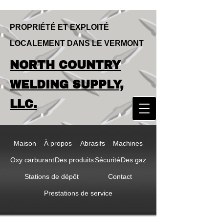
PROPRIÉTÉ ET EXPLOITÉ
LOCALEMENT DANS LE VERMONT
LOCALLY OWNED & OPERATED IN
NORTH COUNTRY
VERMONT
NORTH COUNTRY
WELDING SUPPLY,
WELDING SUPPLY,
LLC.
LLC
Maison
À propos
Abrasifs
Machines
Oxy carburant
Des produits
Sécurité
Des gaz
Stations de dépôt
Contact
Prestations de service