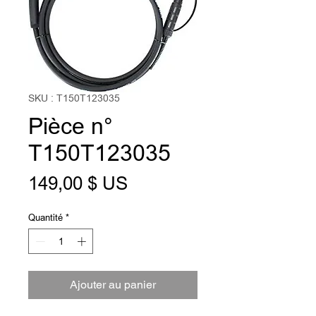
SKU : T150T123035
Pièce n°
T150T123035
Prix
149,00 $ US
Quantité
*
Ajouter au panier