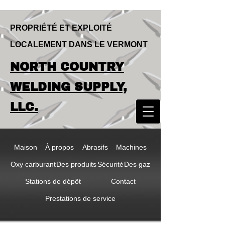
PROPRIÉTÉ ET EXPLOITÉ
LOCALEMENT DANS LE VERMONT
LOCALLY OWNED & OPERATED IN
NORTH COUNTRY
VERMONT
NORTH COUNTRY
WELDING SUPPLY,
WELDING SUPPLY,
LLC.
LLC
Maison
À propos
Abrasifs
Machines
Oxy carburant
Des produits
Sécurité
Des gaz
Stations de dépôt
Contact
Prestations de service