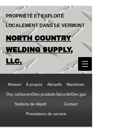
PROPRIÉTÉ ET EXPLOITÉ
LOCALEMENT DANS LE VERMONT
LOCALLY OWNED & OPERATED IN
NORTH COUNTRY
VERMONT
NORTH COUNTRY
WELDING SUPPLY,
WELDING SUPPLY,
LLC.
LLC
Maison
À propos
Abrasifs
Machines
Oxy carburant
Des produits
Sécurité
Des gaz
Stations de dépôt
Contact
Prestations de service