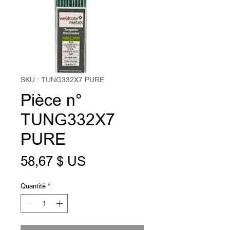
SKU : TUNG332X7 PURE
Pièce n°
TUNG332X7
PURE
Prix
58,67 $ US
Quantité
*