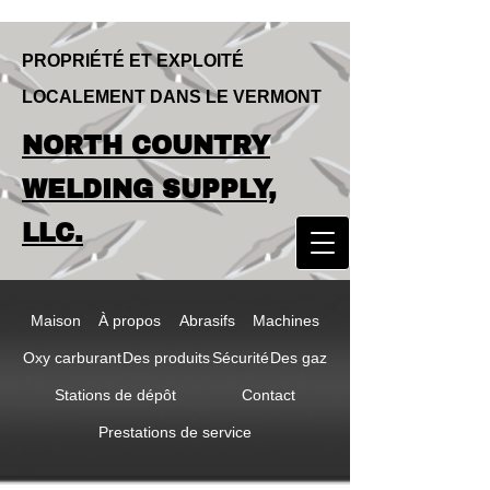
PROPRIÉTÉ ET EXPLOITÉ
LOCALEMENT DANS LE VERMONT
LOCALLY OWNED & OPERATED IN
NORTH COUNTRY
VERMONT
NORTH COUNTRY
WELDING SUPPLY,
WELDING SUPPLY,
LLC.
LLC
Maison
À propos
Abrasifs
Machines
Oxy carburant
Des produits
Sécurité
Des gaz
Stations de dépôt
Contact
Prestations de service